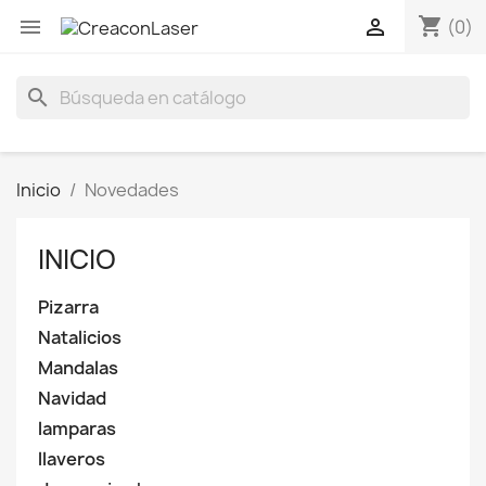
shopping_cart


(0)
search
Inicio
Novedades
INICIO
Pizarra
Natalicios
Mandalas
Navidad
lamparas
llaveros