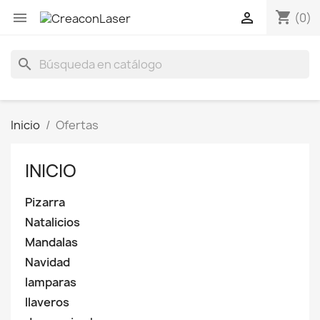
shopping_cart


(0)
search
Inicio
Ofertas
INICIO
Pizarra
Natalicios
Mandalas
Navidad
lamparas
llaveros